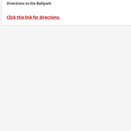
Directions to the Ballpark
Click this link for directions.