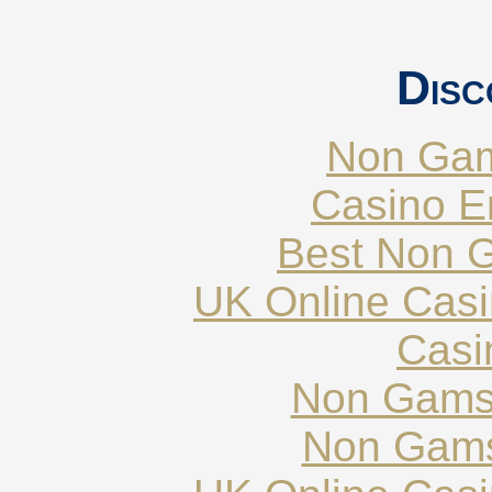
Disc
Non Gam
Casino E
Best Non 
UK Online Cas
Casi
Non Gams
Non Gams