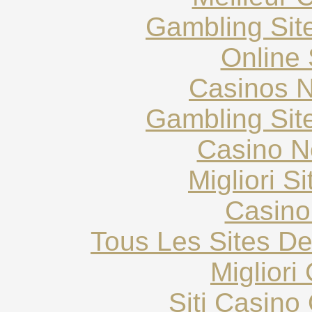
Gambling Sit
Online 
Casinos 
Gambling Sit
Casino N
Migliori S
Casino
Tous Les Sites De
Migliori
Siti Casin