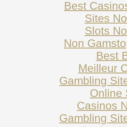
Best Casino
Sites N
Slots N
Non Gamstop
Best B
Meilleur 
Gambling Sit
Online 
Casinos 
Gambling Sit