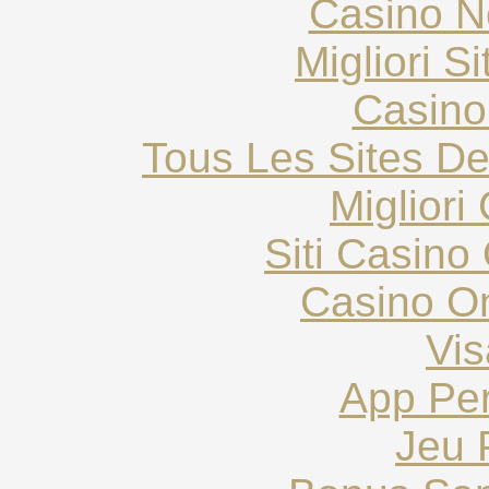
Casino N
Migliori S
Casino
Tous Les Sites De
Migliori
Siti Casin
Casino O
Vis
App Pe
Jeu 