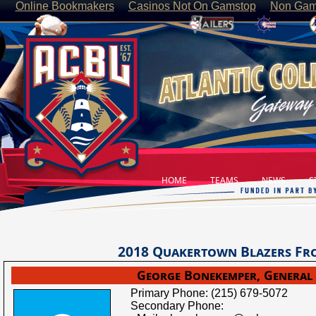
Online Bookmakers
Casinos Not On Gamstop
Non Gam
HOME
TEAMS
NEWS
ST
2018
Quakertown Blazers
Fro
George Bonekemper, General
Primary Phone: (215) 679-5072
Secondary Phone: